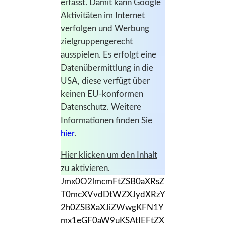
erfasst. Damit kann Google
Aktivitäten im Internet
verfolgen und Werbung
zielgruppengerecht
ausspielen. Es erfolgt eine
Datenübermittlung in die
USA, diese verfügt über
keinen EU-konformen
Datenschutz. Weitere
Informationen finden Sie
hier
.
Hier klicken um den Inhalt
zu aktivieren.
Jmx0O2lmcmFtZSB0aXRsZ
T0mcXVvdDtWZXJydXRzY
2h0ZSBXaXJiZWwgKFN1Y
mx1eGF0aW9uKSAtIEFtZX