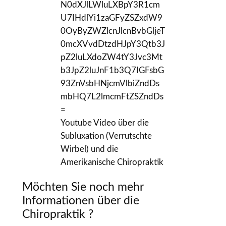
N0dXJlLWluLXBpY3R1cm
U7IHdlYi1zaGFyZSZxdW9
0OyByZWZlcnJlcnBvbGljeT
0mcXVvdDtzdHJpY3Qtb3J
pZ2luLXdoZW4tY3Jvc3Mt
b3JpZ2luJnF1b3Q7IGFsbG
93ZnVsbHNjcmVlbiZndDs
mbHQ7L2lmcmFtZSZndDs
=
Youtube Video über die
Subluxation (Verrutschte
Wirbel) und die
Amerikanische Chiropraktik
Möchten Sie noch mehr
Informationen über die
Chiropraktik ?