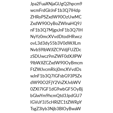
Jpa2FuaXNjaGUgQ2hpcm9
wcmFrdGlrJnF1b3Q7IHdp
ZHRoPSZxdW90OzUwMC
ZxdW90OyBoZWlnaHQ9J
nF1b3Q7MjgxJnF1b3Q7IH
NyYz0mcXVvdDtodHRwcz
ovL3d3dy55b3V0dWJlLm
NvbS9lbWJlZC9VdjFUZDc
zSDUwcz9mZWF0dXJlPW
9lbWJlZCZxdW90OyBmcm
FtZWJvcmRlcj0mcXVvdDs
wJnF1b3Q7IGFsbG93PSZx
dW90O2FjY2VsZXJvbWV
0ZXI7IGF1dG9wbGF5OyBj
bGlwYm9hcmQtd3JpdGU7
IGVuY3J5cHRlZC1tZWRpY
TsgZ3lyb3Njb3BlOyBwaW